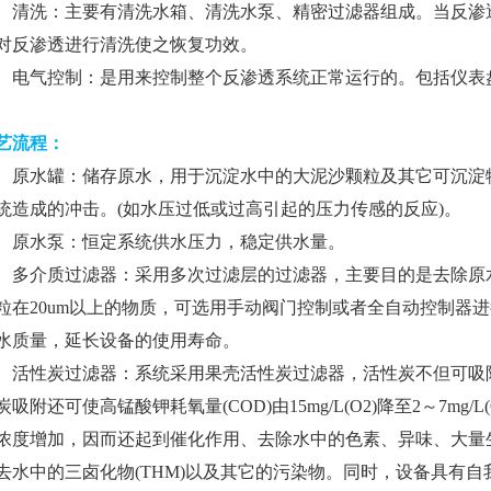
洗：主要有清洗水箱、清洗水泵、精密过滤器组成。当反渗透
对反渗透进行清洗使之恢复功效。
气控制：是用来控制整个反渗透系统正常运行的。包括仪表盘
艺流程：
水罐：储存原水，用于沉淀水中的大泥沙颗粒及其它可沉淀物
统造成的冲击。(如水压过低或过高引起的压力传感的反应)。
水泵：恒定系统供水压力，稳定供水量。
介质过滤器：采用多次过滤层的过滤器，主要目的是去除原水
粒在20um以上的物质，可选用手动阀门控制或者全自动控制器
水质量，延长设备的使用寿命。
性炭过滤器：系统采用果壳活性炭过滤器，活性炭不但可吸附
炭吸附还可使高锰酸钾耗氧量(COD)由15mg/L(O2)降至2～7m
浓度增加，因而还起到催化作用、去除水中的色素、异味、大量
去水中的三卤化物(THM)以及其它的污染物。同时，设备具有