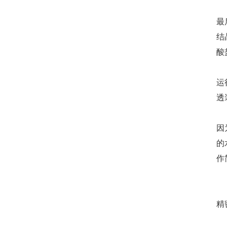
离
最
结
酸
精
运
透
反
因
的
作
臭
原
精