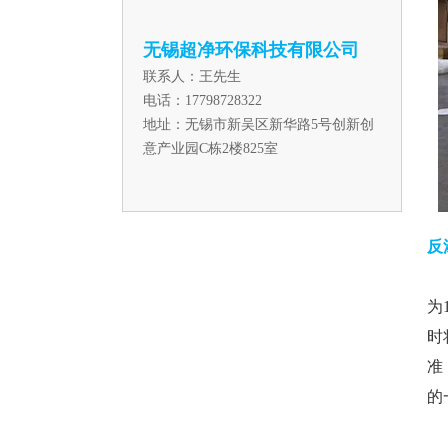
无锡超净环保科技有限公司
联系人：王先生
电话：17798728322
地址：无锡市新吴区新华路5号创新创
意产业园C栋2楼825室
反
反
为
时
准
的
反