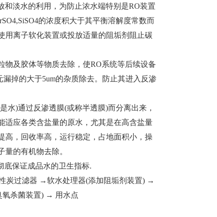
放和淡水的利用，为防止浓水端特别是RO装置
4,SrSO4,SiSO4的浓度积大于其平衡溶解度常数而
使用离子软化装置或投放适量的阻垢剂阻止碳
物及胶体等物质去除，使RO系统等后续设备
元漏掉的大于5um的杂质除去。防止其进入反渗
水)通过反渗透膜(或称半透膜)而分离出来，
能适应各类含盐量的原水，尤其是在高含盐量
提高，回收率高，运行稳定，占地面积小，操
子量的有机物去除。
彻底保证成品水的卫生指标.
性炭过滤器 →软水处理器(添加阻垢剂装置) →
臭氧杀菌装置) → 用水点