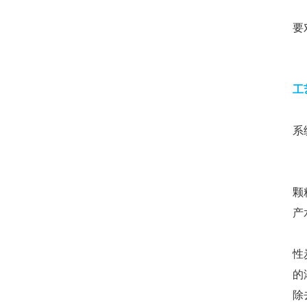
清
要
电
工
原
系
原
多
颗
产
活
性
的
除