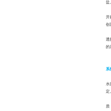
盐
世
开
创
反
透
的
反
系
预
水
定
反
质