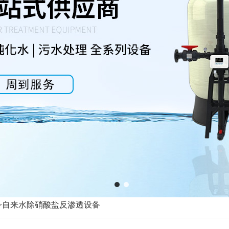
1
2
>>自来水除硝酸盐反渗透设备