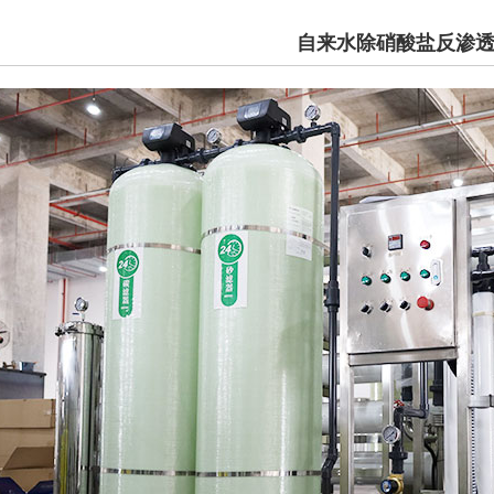
自来水除硝酸盐反渗