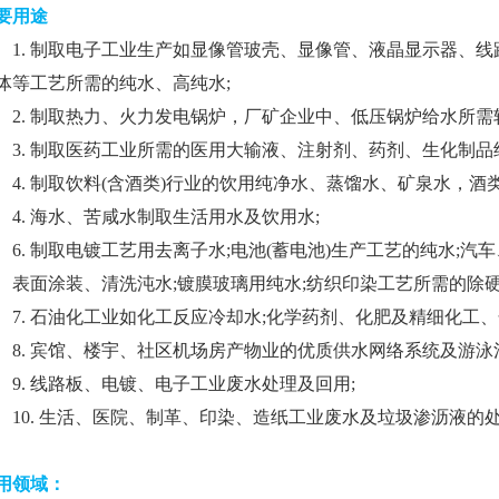
要用途
. 制取电子工业生产如显像管玻壳、显像管、液晶显示器、线
体等工艺所需的纯水、高纯水;
. 制取热力、火力发电锅炉，厂矿企业中、低压锅炉给水所需
. 制取医药工业所需的医用大输液、注射剂、药剂、生化制品
. 制取饮料(含酒类)行业的饮用纯净水、蒸馏水、矿泉水，酒
. 海水、苦咸水制取生活用水及饮用水;
. 制取电镀工艺用去离子水;电池(蓄电池)生产工艺的纯水;汽
面涂装、清洗沌水;镀膜玻璃用纯水;纺织印染工艺所需的除硬
. 石油化工业如化工反应冷却水;化学药剂、化肥及精细化工、
. 宾馆、楼宇、社区机场房产物业的优质供水网络系统及游泳
. 线路板、电镀、电子工业废水处理及回用;
0. 生活、医院、制革、印染、造纸工业废水及垃圾渗沥液的处
用领域：