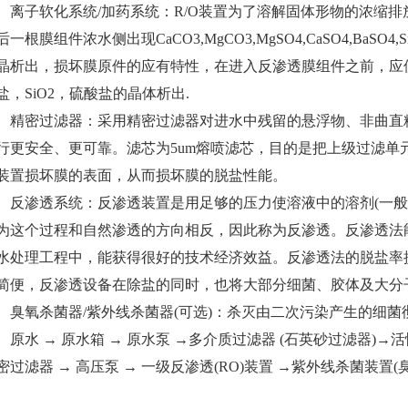
子软化系统/加药系统：R/O装置为了溶解固体形物的浓缩排
后一根膜组件浓水侧出现CaCO3,MgCO3,MgSO4,CaSO4,BaSO
晶析出，损坏膜原件的应有特性，在进入反渗透膜组件之前，应
盐，SiO2，硫酸盐的晶体析出.
密过滤器：采用精密过滤器对进水中残留的悬浮物、非曲直粒
行更安全、更可靠。滤芯为5um熔喷滤芯，目的是把上级过滤单
装置损坏膜的表面，从而损坏膜的脱盐性能。
渗透系统：反渗透装置是用足够的压力使溶液中的溶剂(一般是
为这个过程和自然渗透的方向相反，因此称为反渗透。反渗透法
水处理工程中，能获得很好的技术经济效益。反渗透法的脱盐率
简便，反渗透设备在除盐的同时，也将大部分细菌、胶体及大分
氧杀菌器/紫外线杀菌器(可选)：杀灭由二次污染产生的细菌
水 → 原水箱 → 原水泵 →多介质过滤器 (石英砂过滤器)→活
密过滤器 → 高压泵 → 一级反渗透(RO)装置 →紫外线杀菌装置(